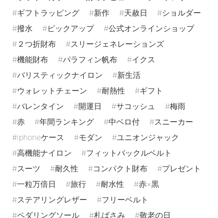
ギフトラッピング
新作
天赦日
ショルダー
撥水
ピックアップ
公式オンラインショップ
２つ折財布
スリージェネレーションズ
機能財布
パラフィン帆布
イクス
バリスティックナイロン
新生活
ウォレットチェーン
耐熱性
ギフト
バレンタイン
開運日
サコッシュ
梅雨
赤
年間ランキング
中ベロ付
スニーカー
iphoneケース
モダン
ユニオンジャック
高機能ナイロン
フィットバックルベルト
スーツ
耐久性
コンパクト財布
プレゼント
一粒万倍日
旅行
耐水性
赤×黒
ステアリングレザー
フリーベルト
ペダリングソール
札ばさみ
敬老の日