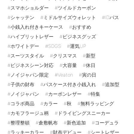
スマホショルダー
ツイルドカーボン
シャッテン
ミドルサイズウォレット
IDパス
小銭入れ付きキーケース
おすすめ
ハイブリットレザー
ビジネスグッズ
ホワイトデー
SDGS
運気UP
スーツスタイル
クリスマス
新型
ビジネスシーン対応
大容量
休日
ノイジャパン限定
Veaton
寅の日
子供の財布
パスケース付き小銭入れ
追加型
ノイジャパン
カーボンレザー
特集
コラボ商品
カラー
秋
無料ラッピング
カモフラージュ柄
ドライビングスニーカー
整理整頓
倉敷帆布
新色追加
コーデュラ
ラッキーカラー
財布デビュー
シートレザー