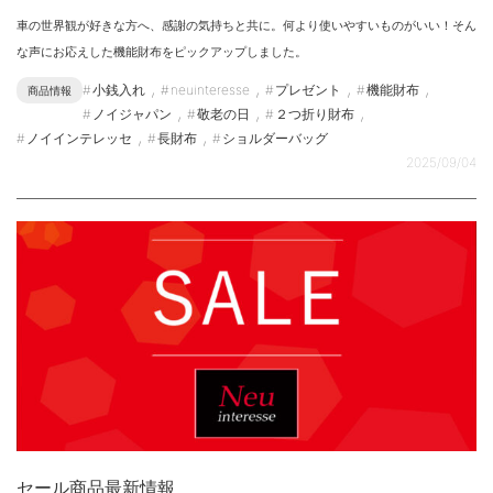
車の世界観が好きな方へ、感謝の気持ちと共に。何より使いやすいものがいい！そん
な声にお応えした機能財布をピックアップしました。
,
,
,
,
小銭入れ
neuinteresse
プレゼント
機能財布
商品情報
,
,
,
ノイジャパン
敬老の日
２つ折り財布
,
,
ノイインテレッセ
長財布
ショルダーバッグ
2025/09/04
セール商品最新情報