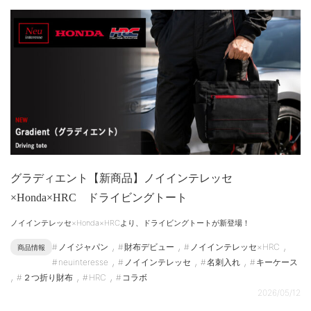
グラディエント【新商品】ノイインテレッセ
×Honda×HRC ドライビングトート
ノイインテレッセ×Honda×HRCより、ドライビングトートが新登場！
,
,
,
ノイジャパン
財布デビュー
ノイインテレッセ×HRC
商品情報
,
,
,
neuinteresse
ノイインテレッセ
名刺入れ
キーケース
,
,
,
２つ折り財布
HRC
コラボ
2026/05/12