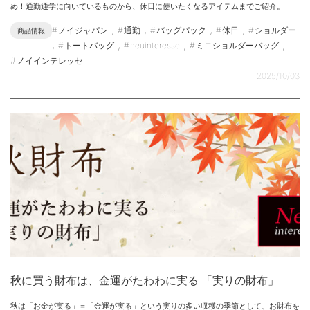
め！通勤通学に向いているものから、休日に使いたくなるアイテムまでご紹介。
,
,
,
,
ノイジャパン
通勤
バッグパック
休日
ショルダー
商品情報
,
,
,
,
トートバッグ
neuinteresse
ミニショルダーバッグ
ノイインテレッセ
2025/10/03
秋に買う財布は、金運がたわわに実る 「実りの財布」
秋は「お金が実る」＝「金運が実る」という実りの多い収穫の季節として、お財布を