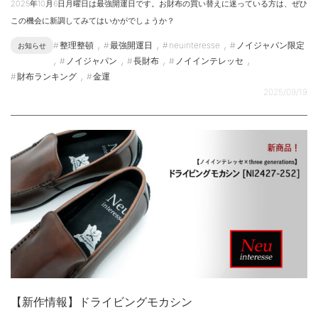
2025年10月6日月曜日は最強開運日です。お財布の買い替えに迷っている方は、ぜひ
この機会に新調してみてはいかがでしょうか？
,
,
,
整理整頓
最強開運日
neuinteresse
ノイジャパン限定
お知らせ
,
,
,
,
ノイジャパン
長財布
ノイインテレッセ
,
財布ランキング
金運
2025/09/19
【新作情報】ドライビングモカシン