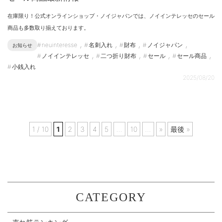
在庫限り！公式オンラインショップ・ノイジャパンでは、ノイインテレッセのセール
商品も多数取り揃えております。
,
,
,
,
neuinteresse
名刺入れ
財布
ノイジャパン
お知らせ
,
,
,
,
ノイインテレッセ
二つ折り財布
セール
セール商品
小銭入れ
2025/08/20
1 / 10
1
2
3
4
5
...
10
...
»
最後 »
CATEGORY