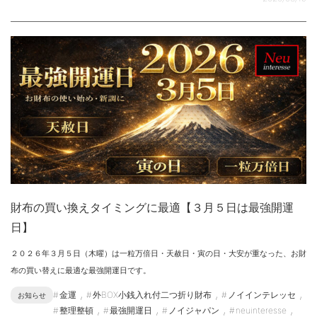
財布の買い換えタイミングに最適【３月５日は最強開運
日】
２０２６年３月５日（木曜）は一粒万倍日・天赦日・寅の日・大安が重なった、お財
布の買い替えに最適な最強開運日です。
,
,
,
金運
外BOX小銭入れ付二つ折り財布
ノイインテレッセ
お知らせ
,
,
,
,
整理整頓
最強開運日
ノイジャパン
neuinteresse