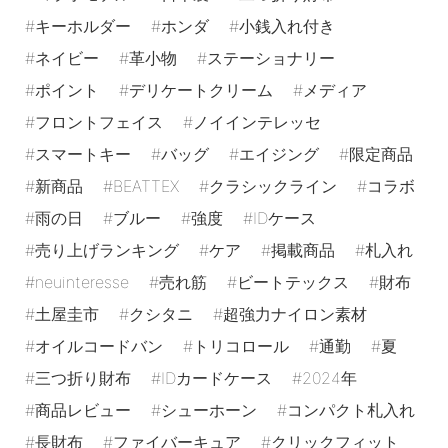
キーホルダー
ホンダ
小銭入れ付き
ネイビー
革小物
ステーショナリー
ポイント
デリケートクリーム
メディア
フロントフェイス
ノイインテレッセ
スマートキー
バッグ
エイジング
限定商品
新商品
BEATTEX
クラシックライン
コラボ
雨の日
ブルー
強度
IDケース
売り上げランキング
ケア
掲載商品
札入れ
neuinteresse
売れ筋
ビートテックス
財布
土屋圭市
クシタニ
超強力ナイロン素材
オイルコードバン
トリコロール
通勤
夏
三つ折り財布
IDカードケース
2024年
商品レビュー
シューホーン
コンパクト札入れ
長財布
ファイバーキュア
クリックフィット