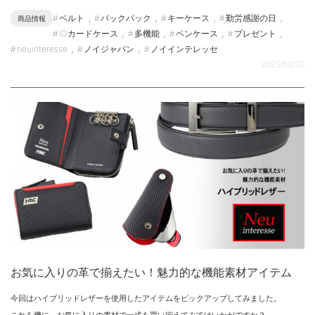
,
,
,
,
ベルト
バックパック
キーケース
勤労感謝の日
商品情報
,
,
,
,
IDカードケース
多機能
ペンケース
プレゼント
,
,
neuinteresse
ノイジャパン
ノイインテレッセ
2025/10/30
お気に入りの革で揃えたい！魅力的な機能素材アイテム
今回はハイブリッドレザーを使用したアイテムをピックアップしてみました。