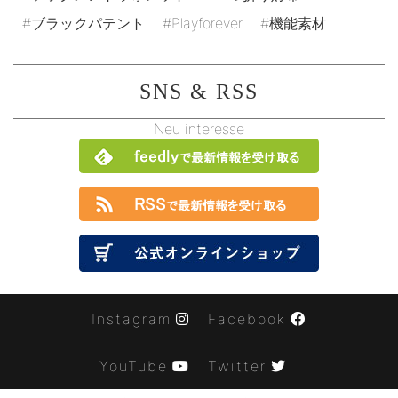
ブラックパテント
Playforever
機能素材
SNS & RSS
Neu interesse
Instagram
Facebook
YouTube
Twitter