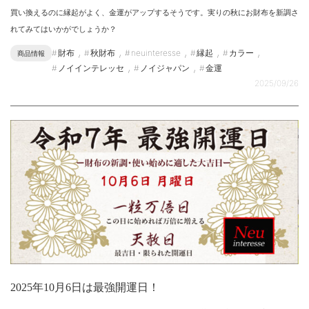
買い換えるのに縁起がよく、金運がアップするそうです。実りの秋にお財布を新調さ
れてみてはいかがでしょうか？
,
,
,
,
,
財布
秋財布
neuinteresse
縁起
カラー
商品情報
,
,
ノイインテレッセ
ノイジャパン
金運
2025/09/26
2025年10月6日は最強開運日！