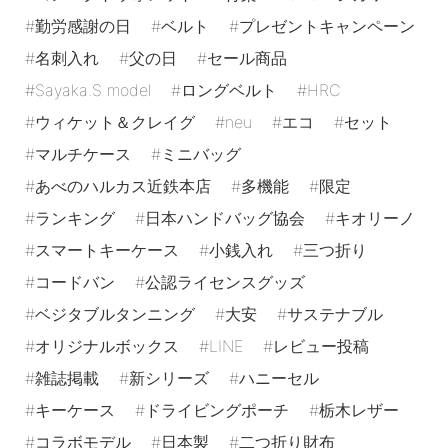
勤労感謝の日
ベルト
プレゼントキャンペーン
名刺入れ
父の日
セール商品
Sayaka.S model
ロングベルト
HRC
ウィケット＆クレイグ
neu
エコ
セット
マルチケース
ミニバッグ
あべのハルカス近鉄本店
多機能
限定
ランキング
日本ハンドバッグ協会
キオリーノ
スマートキーケース
小銭入れ
三つ折り
コードバン
公認ライセンスグッズ
ベジタブルタンニング
大安
サステナブル
オリジナルボックス
LINE
レビュー投稿
雑誌掲載
新シリーズ
ハニーセル
キーケース
ドライビングポーチ
栃木レザー
コラボモデル
日本製
二つ折り財布