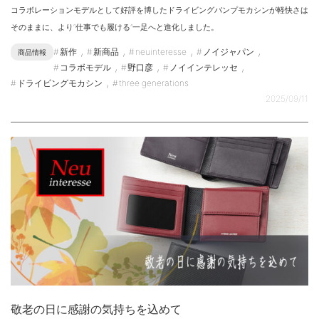
コラボレーションモデルとして好評を博したドライビングバンプモカシンが軽快さは
そのままに、より“仕事でも履ける”一足へと進化しました。
,
,
,
,
新作
新商品
neuinteresse
ノイジャパン
商品情報
,
,
,
コラボモデル
野口彦
ノイインテレッセ
,
ドライビングモカシン
three generations
2025/09/11
敬老の日に感謝の気持ちを込めて