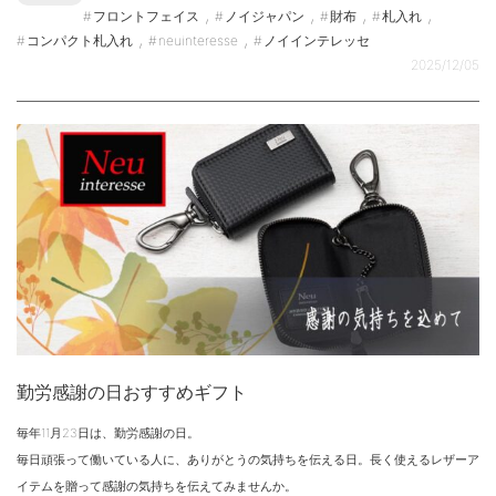
,
,
,
,
フロントフェイス
ノイジャパン
財布
札入れ
,
,
コンパクト札入れ
neuinteresse
ノイインテレッセ
2025/12/05
勤労感謝の日おすすめギフト
毎年11月23日は、勤労感謝の日。
毎日頑張って働いている人に、ありがとうの気持ちを伝える日。長く使えるレザーア
イテムを贈って感謝の気持ちを伝えてみませんか。