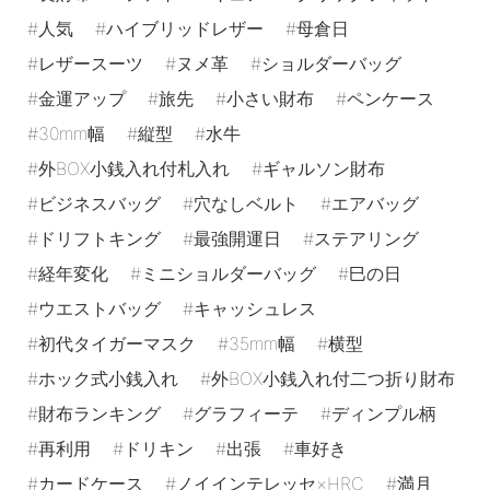
人気
ハイブリッドレザー
母倉日
レザースーツ
ヌメ革
ショルダーバッグ
金運アップ
旅先
小さい財布
ペンケース
30mm幅
縦型
水牛
外BOX小銭入れ付札入れ
ギャルソン財布
ビジネスバッグ
穴なしベルト
エアバッグ
ドリフトキング
最強開運日
ステアリング
経年変化
ミニショルダーバッグ
巳の日
ウエストバッグ
キャッシュレス
初代タイガーマスク
35mm幅
横型
ホック式小銭入れ
外BOX小銭入れ付二つ折り財布
財布ランキング
グラフィーテ
ディンプル柄
再利用
ドリキン
出張
車好き
カードケース
ノイインテレッセ×HRC
満月