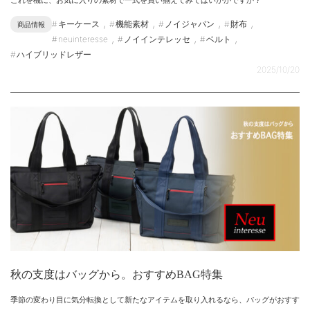
これを機に、お気に入りの素材で一式を買い揃えてみてはいかがですか？
,
,
,
,
キーケース
機能素材
ノイジャパン
財布
商品情報
,
,
,
neuinteresse
ノイインテレッセ
ベルト
ハイブリッドレザー
2025/10/20
秋の支度はバッグから。おすすめBAG特集
季節の変わり目に気分転換として新たなアイテムを取り入れるなら、バッグがおすす