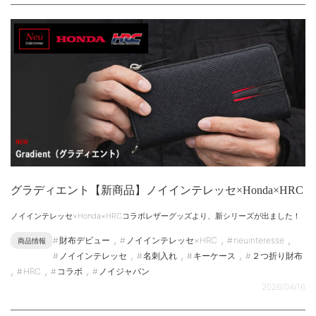
グラディエント【新商品】ノイインテレッセ×Honda×HRC
ノイインテレッセ×Honda×HRCコラボレザーグッズより、新シリーズが出ました！
,
,
,
財布デビュー
ノイインテレッセ×HRC
neuinteresse
商品情報
,
,
,
ノイインテレッセ
名刺入れ
キーケース
２つ折り財布
,
,
,
HRC
コラボ
ノイジャパン
2026/04/16