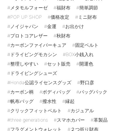
メタモルフォーゼ
福財布
簡単調節
POP UP SHOP
価格改定
ミニ財布
ノイジャパン
金運
お出かけ
プロトコアレザー
秋財布
カーボンファイバーキュア
固定ベルト
ドライビングモカシン
BOX小銭入れ
整理しやすい
セット販売
開運色
ドライビングシューズ
Honda公認ライセンスグッズ
野口彦
カーボン柄
ボディバッグ
バッグパック
帆布バッグ
撥水性
縁起
クリックフィットベルト
カジュアル
three generations
スマホカバー
革製品
フラグメントウォレット
２つ折り財布