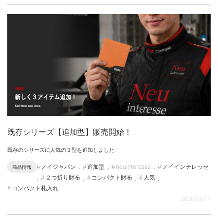
既存シリーズ【追加型】販売開始！
既存のシリーズに人気の３型を追加しました！
,
,
,
ノイジャパン
追加型
neuinteresse
ノイインテレッセ
商品情報
,
,
,
,
２つ折り財布
コンパクト財布
人気
コンパクト札入れ
2026/06/17