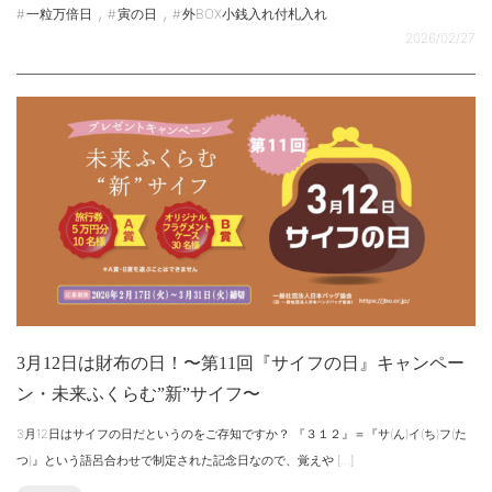
,
,
一粒万倍日
寅の日
外BOX小銭入れ付札入れ
2026/02/27
3月12日は財布の日！〜第11回『サイフの日』キャンペー
ン・未来ふくらむ”新”サイフ〜
3月12日はサイフの日だというのをご存知ですか？ 『３１２』＝『サ(ん)イ(ち)フ(た
つ)』という語呂合わせで制定された記念日なので、覚えや […]