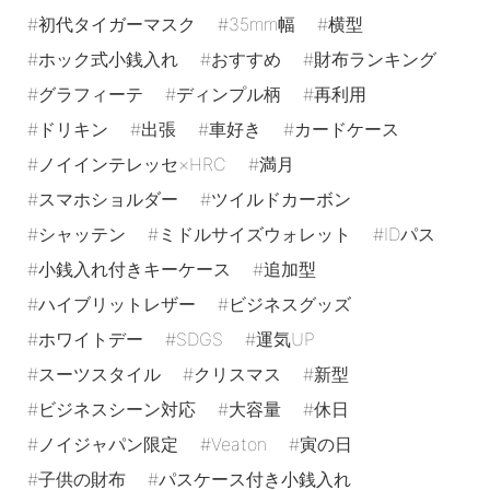
初代タイガーマスク
35mm幅
横型
ホック式小銭入れ
おすすめ
財布ランキング
グラフィーテ
ディンプル柄
再利用
ドリキン
出張
車好き
カードケース
ノイインテレッセ×HRC
満月
スマホショルダー
ツイルドカーボン
シャッテン
ミドルサイズウォレット
IDパス
小銭入れ付きキーケース
追加型
ハイブリットレザー
ビジネスグッズ
ホワイトデー
SDGS
運気UP
スーツスタイル
クリスマス
新型
ビジネスシーン対応
大容量
休日
ノイジャパン限定
Veaton
寅の日
子供の財布
パスケース付き小銭入れ