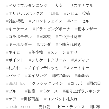
ベジタブルタンニング
大安
サステナブル
オリジナルボックス
LINE
レビュー投稿
雑誌掲載
フロントフェイス
ハニーセル
キーケース
ドライビングポーチ
栃木レザー
コラボモデル
日本製
二つ折り財布
キーホルダー
ホンダ
小銭入れ付き
ネイビー
革小物
ステーショナリー
ポイント
デリケートクリーム
メディア
札入れ
ノイインテレッセ
スマートキー
バッグ
エイジング
限定商品
新商品
BEATTEX
クラシックライン
コラボ
雨の日
ブルー
強度
IDケース
売り上げランキング
ケア
掲載商品
コンパクト札入れ
neuinteresse
売れ筋
ビートテックス
財布