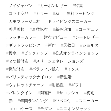
ノイジャパン
カーボンレザー
特集
コラボ商品
カラー
秋
無料ラッピング
カモフラージュ柄
ドライビングスニーカー
整理整頓
倉敷帆布
新色追加
コーデュラ
ラッキーカラー
財布デビュー
シートレザー
ギフトラッピング
新作
天赦日
ショルダー
撥水
ピックアップ
公式オンラインショップ
２つ折財布
スリージェネレーションズ
機能財布
パラフィン帆布
イクス
バリスティックナイロン
新生活
ウォレットチェーン
耐熱性
ギフト
バレンタイン
開運日
サコッシュ
梅雨
赤
年間ランキング
中ベロ付
スニーカー
iphoneケース
モダン
ユニオンジャック