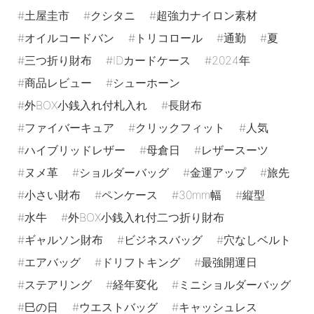
土屋圭市
クシタニ
超強力ナイロン素材
オイルコードバン
トリコロール
通勤
夏
三つ折り財布
IDカードケース
2024年
商品レビュー
シューホーン
外BOX小銭入れ付札入れ
長財布
ファイバーキュア
クリックフィット
人気
ハイブリッドレザー
母倉日
レザースーツ
ヌメ革
ショルダーバッグ
金運アップ
旅先
小さい財布
ペンケース
30mm幅
縦型
水牛
外BOX小銭入れ付二つ折り財布
ギャルソン財布
ビジネスバッグ
穴なしベルト
エアバッグ
ドリフトキング
最強開運日
ステアリング
経年変化
ミニショルダーバッグ
巳の日
ウエストバッグ
キャッシュレス