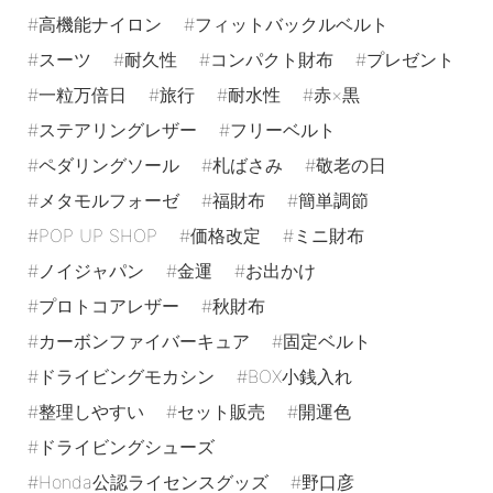
高機能ナイロン
フィットバックルベルト
スーツ
耐久性
コンパクト財布
プレゼント
一粒万倍日
旅行
耐水性
赤×黒
ステアリングレザー
フリーベルト
ペダリングソール
札ばさみ
敬老の日
メタモルフォーゼ
福財布
簡単調節
POP UP SHOP
価格改定
ミニ財布
ノイジャパン
金運
お出かけ
プロトコアレザー
秋財布
カーボンファイバーキュア
固定ベルト
ドライビングモカシン
BOX小銭入れ
整理しやすい
セット販売
開運色
ドライビングシューズ
Honda公認ライセンスグッズ
野口彦