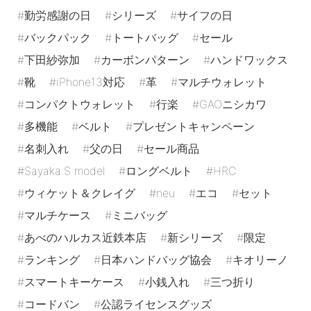
勤労感謝の日
シリーズ
サイフの日
バックパック
トートバッグ
セール
下田紗弥加
カーボンパターン
ハンドワックス
靴
iPhone13対応
革
マルチウォレット
コンパクトウォレット
行楽
GAOニシカワ
多機能
ベルト
プレゼントキャンペーン
名刺入れ
父の日
セール商品
Sayaka.S model
ロングベルト
HRC
ウィケット＆クレイグ
neu
エコ
セット
マルチケース
ミニバッグ
あべのハルカス近鉄本店
新シリーズ
限定
ランキング
日本ハンドバッグ協会
キオリーノ
スマートキーケース
小銭入れ
三つ折り
コードバン
公認ライセンスグッズ