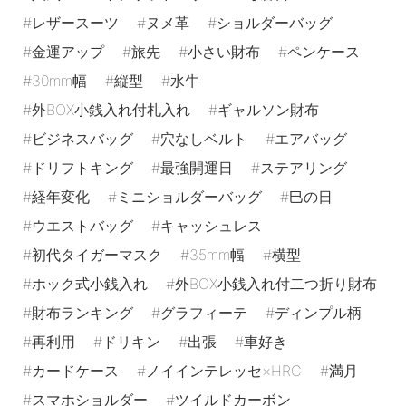
レザースーツ
ヌメ革
ショルダーバッグ
金運アップ
旅先
小さい財布
ペンケース
30mm幅
縦型
水牛
外BOX小銭入れ付札入れ
ギャルソン財布
ビジネスバッグ
穴なしベルト
エアバッグ
ドリフトキング
最強開運日
ステアリング
経年変化
ミニショルダーバッグ
巳の日
ウエストバッグ
キャッシュレス
初代タイガーマスク
35mm幅
横型
ホック式小銭入れ
外BOX小銭入れ付二つ折り財布
財布ランキング
グラフィーテ
ディンプル柄
再利用
ドリキン
出張
車好き
カードケース
ノイインテレッセ×HRC
満月
スマホショルダー
ツイルドカーボン