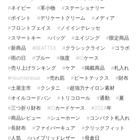
ネイビー
革小物
ステーショナリー
ポイント
デリケートクリーム
メディア
フロントフェイス
ノイインテレッセ
スマートキー
バッグ
エイジング
限定商品
新商品
BEATTEX
クラシックライン
コラボ
雨の日
ブルー
強度
IDケース
売り上げランキング
ケア
掲載商品
札入れ
neuinteresse
売れ筋
ビートテックス
財布
土屋圭市
クシタニ
超強力ナイロン素材
オイルコードバン
トリコロール
通勤
夏
三つ折り財布
IDカードケース
2024年
商品レビュー
シューホーン
コンパクト札入れ
長財布
ファイバーキュア
クリックフィット
人気
ハイブリッドレザー
母倉日