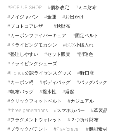
POP UP SHOP
価格改定
ミニ財布
ノイジャパン
金運
お出かけ
プロトコアレザー
秋財布
カーボンファイバーキュア
固定ベルト
ドライビングモカシン
BOX小銭入れ
整理しやすい
セット販売
開運色
ドライビングシューズ
Honda公認ライセンスグッズ
野口彦
カーボン柄
ボディバッグ
バッグパック
帆布バッグ
撥水性
縁起
クリックフィットベルト
カジュアル
three generations
スマホカバー
革製品
フラグメントウォレット
２つ折り財布
ブラックパテント
Playforever
機能素材