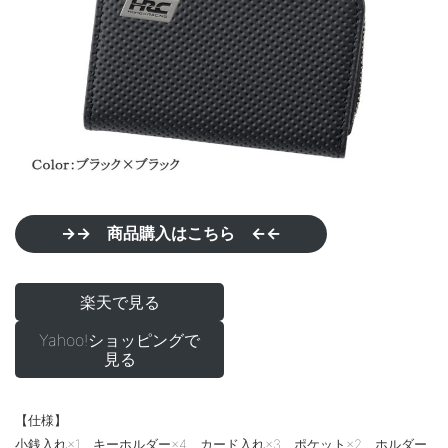
→→ 商品購入はこちら ←←
楽天で見る
Yahoo!ショッピングで
見る
【仕様】
小銭入れ×1、キーホルダー×4、カード入れ×3、ポケット×2、ホルダー