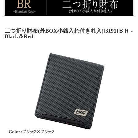
二つ折り財布(外BOX小銭入れ付き札入)[3191]ＢＲ -
Black＆Red-