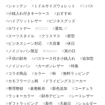
シャッテン
ミドルサイズウォレット
IDパス
小銭入れ付きキーケース
おすすめ
ハイブリットレザー
ビジネスグッズ
ホワイトデー
SDGS
運気UP
スーツスタイル
クリスマス
新型
ビジネスシーン対応
大容量
休日
ノイジャパン限定
Veaton
寅の日
子供の財布
パスケース付き小銭入れ
追加型
ノイジャパン
カーボンレザー
特集
コラボ商品
カラー
秋
無料ラッピング
カモフラージュ柄
ドライビングスニーカー
整理整頓
倉敷帆布
新色追加
コーデュラ
ラッキーカラー
財布デビュー
シートレザー
ギフトラッピング
新作
天赦日
ショルダー