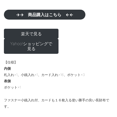
→→ 商品購入はこちら ←←
楽天で見る
Yahoo!ショッピングで
見る
【仕様】
内側
札入れ×1、小銭入れ×1、カード入れ×16、ポケット×3
表側
ポケット×1
ファスナー小銭入れ付、カードも１６枚入る使い勝手の良い長財布で
す。