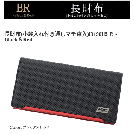
長財布(小銭入れ付き通しマチ束入)[3190]ＢＲ -
Black＆Red-