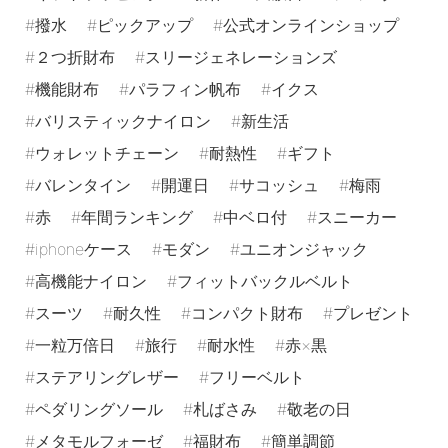
撥水
ピックアップ
公式オンラインショップ
２つ折財布
スリージェネレーションズ
機能財布
パラフィン帆布
イクス
バリスティックナイロン
新生活
ウォレットチェーン
耐熱性
ギフト
バレンタイン
開運日
サコッシュ
梅雨
赤
年間ランキング
中ベロ付
スニーカー
iphoneケース
モダン
ユニオンジャック
高機能ナイロン
フィットバックルベルト
スーツ
耐久性
コンパクト財布
プレゼント
一粒万倍日
旅行
耐水性
赤×黒
ステアリングレザー
フリーベルト
ペダリングソール
札ばさみ
敬老の日
メタモルフォーゼ
福財布
簡単調節