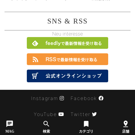
SNS & RSS
Neu interesse
Instagram
Facebook
YouTube
Twitter
chat
search
turned_in
pin_drop
Copyright © MORPHO Co.,Ltd. All Rights Reserved
MAG
検索
カテゴリ
店舗