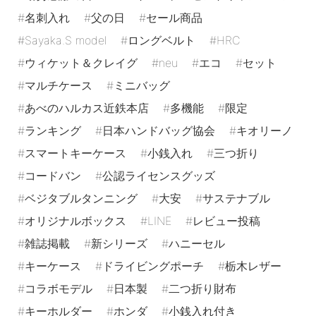
名刺入れ
父の日
セール商品
Sayaka.S model
ロングベルト
HRC
ウィケット＆クレイグ
neu
エコ
セット
マルチケース
ミニバッグ
あべのハルカス近鉄本店
多機能
限定
ランキング
日本ハンドバッグ協会
キオリーノ
スマートキーケース
小銭入れ
三つ折り
コードバン
公認ライセンスグッズ
ベジタブルタンニング
大安
サステナブル
オリジナルボックス
LINE
レビュー投稿
雑誌掲載
新シリーズ
ハニーセル
キーケース
ドライビングポーチ
栃木レザー
コラボモデル
日本製
二つ折り財布
キーホルダー
ホンダ
小銭入れ付き