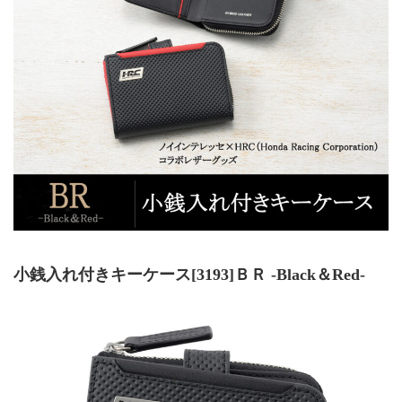
小銭入れ付きキーケース[3193]ＢＲ -Black＆Red-