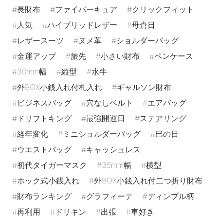
長財布
ファイバーキュア
クリックフィット
人気
ハイブリッドレザー
母倉日
レザースーツ
ヌメ革
ショルダーバッグ
金運アップ
旅先
小さい財布
ペンケース
30mm幅
縦型
水牛
外BOX小銭入れ付札入れ
ギャルソン財布
ビジネスバッグ
穴なしベルト
エアバッグ
ドリフトキング
最強開運日
ステアリング
経年変化
ミニショルダーバッグ
巳の日
ウエストバッグ
キャッシュレス
初代タイガーマスク
35mm幅
横型
ホック式小銭入れ
外BOX小銭入れ付二つ折り財布
財布ランキング
グラフィーテ
ディンプル柄
再利用
ドリキン
出張
車好き