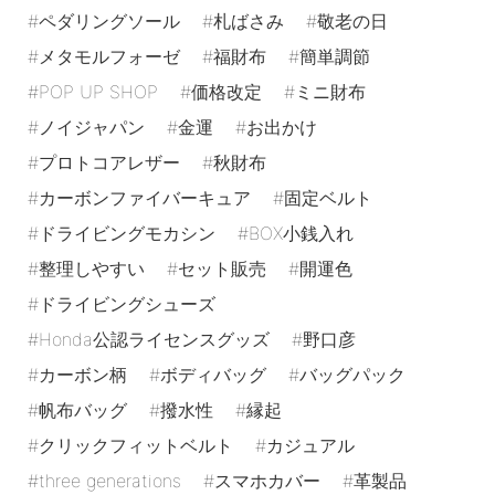
ペダリングソール
札ばさみ
敬老の日
メタモルフォーゼ
福財布
簡単調節
POP UP SHOP
価格改定
ミニ財布
ノイジャパン
金運
お出かけ
プロトコアレザー
秋財布
カーボンファイバーキュア
固定ベルト
ドライビングモカシン
BOX小銭入れ
整理しやすい
セット販売
開運色
ドライビングシューズ
Honda公認ライセンスグッズ
野口彦
カーボン柄
ボディバッグ
バッグパック
帆布バッグ
撥水性
縁起
クリックフィットベルト
カジュアル
three generations
スマホカバー
革製品