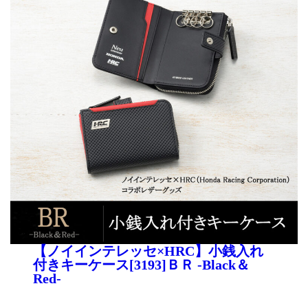
【ノイインテレッセ×HRC】小銭入れ
付きキーケース[3193]ＢＲ -Black＆
Red-