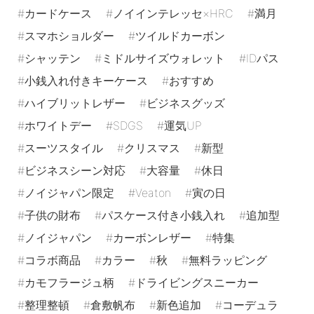
カードケース
ノイインテレッセ×HRC
満月
スマホショルダー
ツイルドカーボン
シャッテン
ミドルサイズウォレット
IDパス
小銭入れ付きキーケース
おすすめ
ハイブリットレザー
ビジネスグッズ
ホワイトデー
SDGS
運気UP
スーツスタイル
クリスマス
新型
ビジネスシーン対応
大容量
休日
ノイジャパン限定
Veaton
寅の日
子供の財布
パスケース付き小銭入れ
追加型
ノイジャパン
カーボンレザー
特集
コラボ商品
カラー
秋
無料ラッピング
カモフラージュ柄
ドライビングスニーカー
整理整頓
倉敷帆布
新色追加
コーデュラ