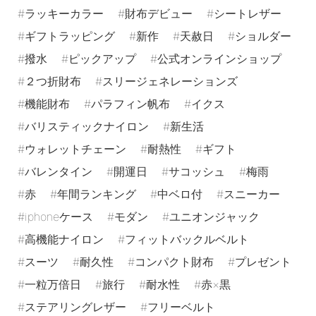
ラッキーカラー
財布デビュー
シートレザー
ギフトラッピング
新作
天赦日
ショルダー
撥水
ピックアップ
公式オンラインショップ
２つ折財布
スリージェネレーションズ
機能財布
パラフィン帆布
イクス
バリスティックナイロン
新生活
ウォレットチェーン
耐熱性
ギフト
バレンタイン
開運日
サコッシュ
梅雨
赤
年間ランキング
中ベロ付
スニーカー
iphoneケース
モダン
ユニオンジャック
高機能ナイロン
フィットバックルベルト
スーツ
耐久性
コンパクト財布
プレゼント
一粒万倍日
旅行
耐水性
赤×黒
ステアリングレザー
フリーベルト