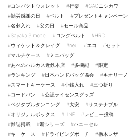
コンパクトウォレット
行楽
GAOニシカワ
勤労感謝の日
ベルト
プレゼントキャンペーン
名刺入れ
父の日
セール商品
Sayaka.S model
ロングベルト
HRC
ウィケット＆クレイグ
neu
エコ
セット
マルチケース
ミニバッグ
あべのハルカス近鉄本店
多機能
限定
ランキング
日本ハンドバッグ協会
キオリーノ
スマートキーケース
小銭入れ
三つ折り
コードバン
公認ライセンスグッズ
ベジタブルタンニング
大安
サステナブル
オリジナルボックス
LINE
レビュー投稿
雑誌掲載
新シリーズ
ハニーセル
キーケース
ドライビングポーチ
栃木レザー