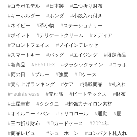
コラボモデル
日本製
二つ折り財布
キーホルダー
ホンダ
小銭入れ付き
ネイビー
革小物
ステーショナリー
ポイント
デリケートクリーム
メディア
フロントフェイス
ノイインテレッセ
スマートキー
バッグ
エイジング
限定商品
新商品
BEATTEX
クラシックライン
コラボ
雨の日
ブルー
強度
IDケース
売り上げランキング
ケア
掲載商品
札入れ
neuinteresse
売れ筋
ビートテックス
財布
土屋圭市
クシタニ
超強力ナイロン素材
オイルコードバン
トリコロール
通勤
夏
三つ折り財布
IDカードケース
2024年
商品レビュー
シューホーン
コンパクト札入れ