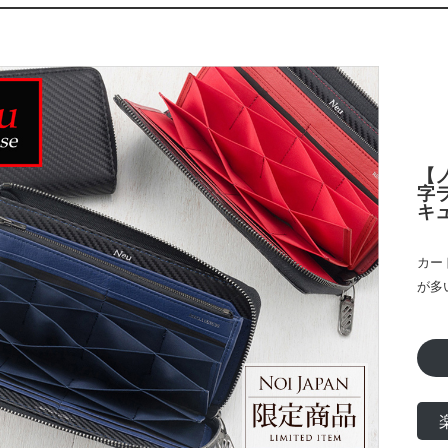
【
字ラ
キ
カー
が多