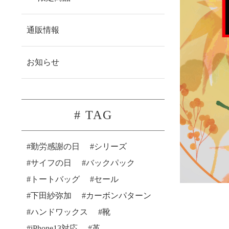
通販情報
お知らせ
# TAG
勤労感謝の日
シリーズ
サイフの日
バックパック
トートバッグ
セール
下田紗弥加
カーボンパターン
ハンドワックス
靴
iPhone13対応
革