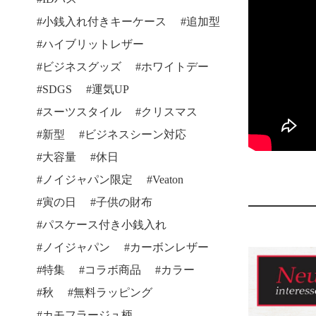
小銭入れ付きキーケース
追加型
ハイブリットレザー
ビジネスグッズ
ホワイトデー
SDGS
運気UP
スーツスタイル
クリスマス
新型
ビジネスシーン対応
大容量
休日
ノイジャパン限定
Veaton
寅の日
子供の財布
パスケース付き小銭入れ
ノイジャパン
カーボンレザー
特集
コラボ商品
カラー
秋
無料ラッピング
カモフラージュ柄