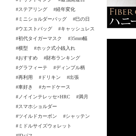
ステアリング
経年変化
ミニショルダーバッグ
巳の日
ウエストバッグ
キャッシュレス
初代タイガーマスク
35mm幅
横型
ホック式小銭入れ
おすすめ
財布ランキング
グラフィーテ
ディンプル柄
再利用
ドリキン
出張
車好き
カードケース
ノイインテレッセ×HRC
満月
スマホショルダー
ツイルドカーボン
シャッテン
ミドルサイズウォレット
IDパス