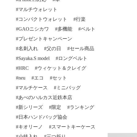
マルチウォレット
コンパクトウォレット
行楽
GAOニシカワ
多機能
ベルト
プレゼントキャンペーン
名刺入れ
父の日
セール商品
Sayaka.S model
ロングベルト
HRC
ウィケット＆クレイグ
neu
エコ
セット
マルチケース
ミニバッグ
あべのハルカス近鉄本店
新シリーズ
限定
ランキング
日本ハンドバッグ協会
キオリーノ
スマートキーケース
小銭入れ
三つ折り