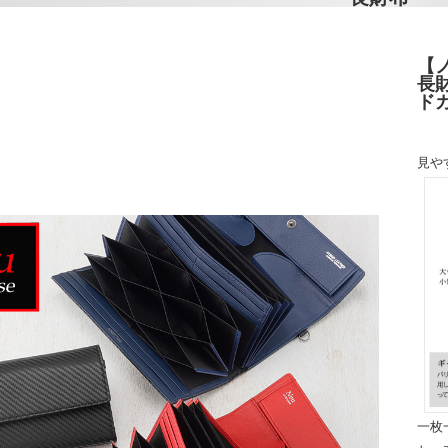
【
長財
ド
見や
一枚