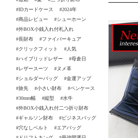
IDカードケース
2024年
商品レビュー
シューホーン
外BOX小銭入れ付札入れ
長財布
ファイバーキュア
クリックフィット
人気
ハイブリッドレザー
母倉日
レザースーツ
ヌメ革
ショルダーバッグ
金運アップ
旅先
小さい財布
ペンケース
30mm幅
縦型
水牛
外BOX小銭入れ付二つ折り財布
ギャルソン財布
ビジネスバッグ
穴なしベルト
エアバッグ
ドリフトキング
最強開運日