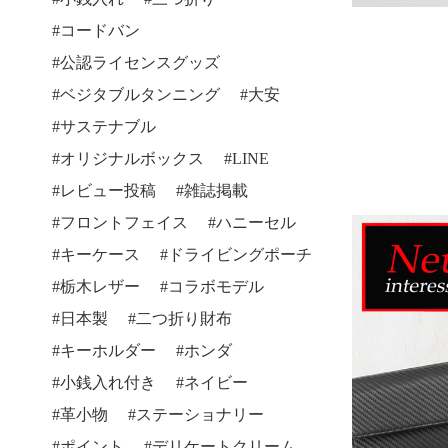
コードバン
公認ライセンスグッズ
ベジタブルタンニング
大安
サステナブル
オリジナルボックス
LINE
レビュー投稿
雑誌掲載
フロントフェイス
ハニーセル
キーケース
ドライビングポーチ
栃木レザー
コラボモデル
日本製
二つ折り財布
キーホルダー
ホンダ
小銭入れ付き
ネイビー
革小物
ステーショナリー
ポイント
デリケートクリーム