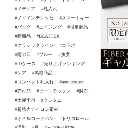
メディア
札入れ
ノイインテレッセ
スマートキー
バッグ
エイジング
限定商品
新商品
BEATTEX
クラシックライン
コラボ
雨の日
ブルー
強度
IDケース
売り上げランキング
ケア
掲載商品
コンパクト札入れ
neuinteresse
売れ筋
ビートテックス
財布
土屋圭市
クシタニ
超強力ナイロン素材
オイルコードバン
トリコロール
通勤
夏
三つ折り財布