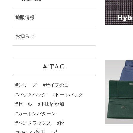
通販情報
お知らせ
# TAG
シリーズ
サイフの日
バックパック
トートバッグ
セール
下田紗弥加
カーボンパターン
ハンドワックス
靴
iPhone13対応
革