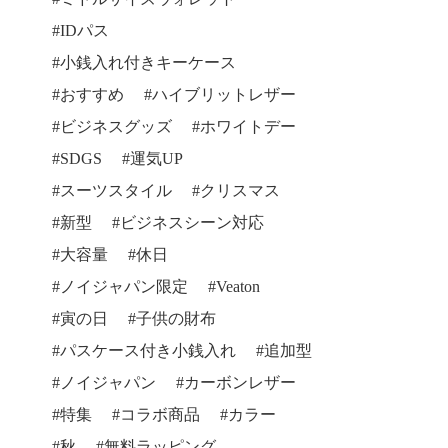
IDパス
小銭入れ付きキーケース
おすすめ
ハイブリットレザー
ビジネスグッズ
ホワイトデー
SDGS
運気UP
スーツスタイル
クリスマス
新型
ビジネスシーン対応
大容量
休日
ノイジャパン限定
Veaton
寅の日
子供の財布
パスケース付き小銭入れ
追加型
ノイジャパン
カーボンレザー
特集
コラボ商品
カラー
秋
無料ラッピング