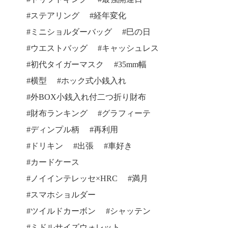
ステアリング
経年変化
ミニショルダーバッグ
巳の日
ウエストバッグ
キャッシュレス
初代タイガーマスク
35mm幅
横型
ホック式小銭入れ
外BOX小銭入れ付二つ折り財布
財布ランキング
グラフィーテ
ディンプル柄
再利用
ドリキン
出張
車好き
カードケース
ノイインテレッセ×HRC
満月
スマホショルダー
ツイルドカーボン
シャッテン
ミドルサイズウォレット