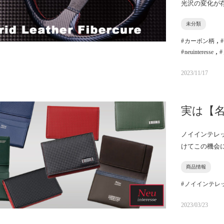
光沢の変化が
未分類
,
カーボン柄
,
neuinteresse
2023/11/17
実は【
ノイインテレ
けてこの機会
商品情報
ノイインテレ
2023/03/23