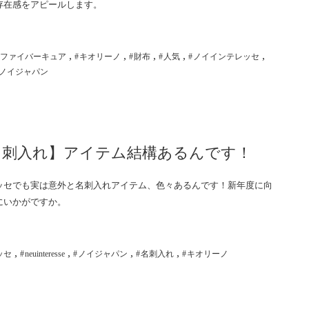
存在感をアピールします。
,
,
,
,
,
ファイバーキュア
キオリーノ
財布
人気
ノイインテレッセ
ノイジャパン
名刺入れ】アイテム結構あるんです！
ッセでも実は意外と名刺入れアイテム、色々あるんです！新年度に向
にいかがですか。
,
,
,
,
ッセ
neuinteresse
ノイジャパン
名刺入れ
キオリーノ