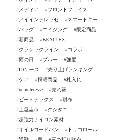
メディア
フロントフェイス
ノイインテレッセ
スマートキー
バッグ
エイジング
限定商品
新商品
BEATTEX
クラシックライン
コラボ
雨の日
ブルー
強度
IDケース
売り上げランキング
ケア
掲載商品
札入れ
neuinteresse
売れ筋
ビートテックス
財布
土屋圭市
クシタニ
超強力ナイロン素材
オイルコードバン
トリコロール
通勤
夏
三つ折り財布