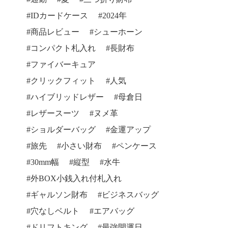
IDカードケース
2024年
商品レビュー
シューホーン
コンパクト札入れ
長財布
ファイバーキュア
クリックフィット
人気
ハイブリッドレザー
母倉日
レザースーツ
ヌメ革
ショルダーバッグ
金運アップ
旅先
小さい財布
ペンケース
30mm幅
縦型
水牛
外BOX小銭入れ付札入れ
ギャルソン財布
ビジネスバッグ
穴なしベルト
エアバッグ
ドリフトキング
最強開運日