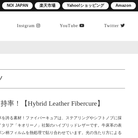
NOI JAPAN
楽天市場
Yahoo!ショッピング
Amazon
Instgram
YouTube
Twitter
ノ
！【Hybrid Leather Fibercure】
率を誇る素材！ファイバーキュアは、ステアリングやシフトノブに採
イタリア「キオリーノ」社製のハイブリッドレザーです。牛床革の表
ボン柄フィルムを熱処理で貼り合わせています。光の当たり方による