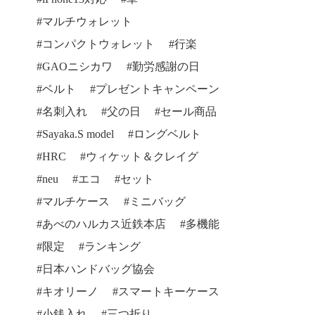
マルチウォレット
コンパクトウォレット
行楽
GAOニシカワ
勤労感謝の日
ベルト
プレゼントキャンペーン
名刺入れ
父の日
セール商品
Sayaka.S model
ロングベルト
HRC
ウィケット＆クレイグ
neu
エコ
セット
マルチケース
ミニバッグ
あべのハルカス近鉄本店
多機能
限定
ランキング
日本ハンドバッグ協会
キオリーノ
スマートキーケース
小銭入れ
三つ折り