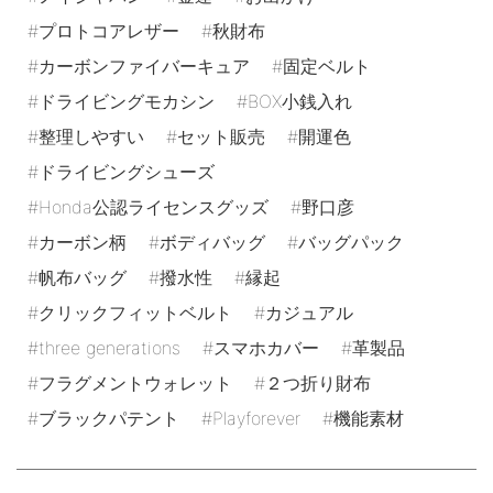
プロトコアレザー
秋財布
カーボンファイバーキュア
固定ベルト
ドライビングモカシン
BOX小銭入れ
整理しやすい
セット販売
開運色
ドライビングシューズ
Honda公認ライセンスグッズ
野口彦
カーボン柄
ボディバッグ
バッグパック
帆布バッグ
撥水性
縁起
クリックフィットベルト
カジュアル
three generations
スマホカバー
革製品
フラグメントウォレット
２つ折り財布
ブラックパテント
Playforever
機能素材