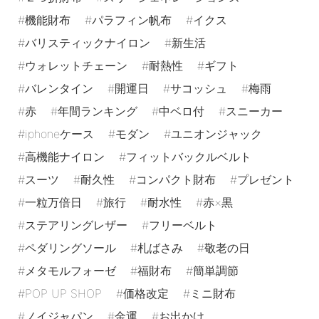
機能財布
パラフィン帆布
イクス
バリスティックナイロン
新生活
ウォレットチェーン
耐熱性
ギフト
バレンタイン
開運日
サコッシュ
梅雨
赤
年間ランキング
中ベロ付
スニーカー
iphoneケース
モダン
ユニオンジャック
高機能ナイロン
フィットバックルベルト
スーツ
耐久性
コンパクト財布
プレゼント
一粒万倍日
旅行
耐水性
赤×黒
ステアリングレザー
フリーベルト
ペダリングソール
札ばさみ
敬老の日
メタモルフォーゼ
福財布
簡単調節
POP UP SHOP
価格改定
ミニ財布
ノイジャパン
金運
お出かけ