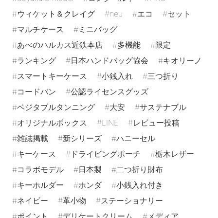
ウィケット＆クレイグ
neu
エコ
セット
マルチケース
ミニバッグ
あべのハルカス近鉄本店
多機能
限定
ランキング
日本ハンドバッグ協会
キオリーノ
スマートキーケース
小銭入れ
三つ折り
コードバン
公認ライセンスグッズ
ベジタブルタンニング
大安
サステナブル
オリジナルボックス
LINE
レビュー投稿
雑誌掲載
新シリーズ
ハニーセル
キーケース
ドライビングポーチ
栃木レザー
コラボモデル
日本製
二つ折り財布
キーホルダー
ホンダ
小銭入れ付き
ネイビー
革小物
ステーショナリー
ポイント
デリケートクリーム
メディア