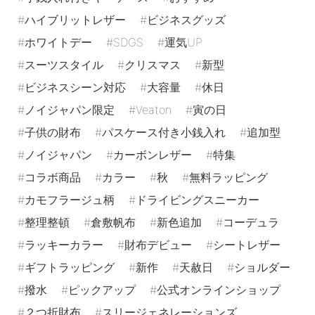
ハイブリットレザー
ビジネスグッズ
ホワイトデー
SDGS
運気UP
スーツスタイル
クリスマス
新型
ビジネスシーン対応
大容量
休日
ノイジャパン限定
Veaton
寅の日
子供の財布
パスケース付き小銭入れ
追加型
ノイジャパン
カーボンレザー
特集
コラボ商品
カラー
秋
無料ラッピング
カモフラージュ柄
ドライビングスニーカー
整理整頓
倉敷帆布
新色追加
コーデュラ
ラッキーカラー
財布デビュー
シートレザー
ギフトラッピング
新作
天赦日
ショルダー
撥水
ピックアップ
公式オンラインショップ
２つ折財布
スリージェネレーションズ