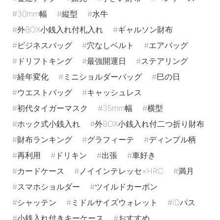
30mm幅
縦型
水牛
外BOX小銭入れ付札入れ
ギャルソン財布
ビジネスバッグ
穴なしベルト
エアバッグ
ドリフトキング
最強開運日
ステアリング
経年変化
ミニショルダーバッグ
巳の日
ウエストバッグ
キャッシュレス
初代タイガーマスク
35mm幅
横型
ホック式小銭入れ
外BOX小銭入れ付二つ折り財布
財布ランキング
グラフィーテ
ディンプル柄
再利用
ドリキン
出張
車好き
カードケース
ノイインテレッセ×HRC
満月
スマホショルダー
ツイルドカーボン
シャッテン
ミドルサイズウォレット
IDパス
小銭入れ付きキーケース
おすすめ