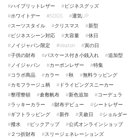
ハイブリットレザー
ビジネスグッズ
ホワイトデー
SDGS
運気UP
スーツスタイル
クリスマス
新型
ビジネスシーン対応
大容量
休日
ノイジャパン限定
Veaton
寅の日
子供の財布
パスケース付き小銭入れ
追加型
ノイジャパン
カーボンレザー
特集
コラボ商品
カラー
秋
無料ラッピング
カモフラージュ柄
ドライビングスニーカー
整理整頓
倉敷帆布
新色追加
コーデュラ
ラッキーカラー
財布デビュー
シートレザー
ギフトラッピング
新作
天赦日
ショルダー
撥水
ピックアップ
公式オンラインショップ
２つ折財布
スリージェネレーションズ