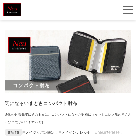
＃ ツイルドカーボン
気になるいまどきコンパクト財布
通常の財布機能はそのままに、コンパクトになった財布はキャッシュレス派の皆さん
にぴったりのアイテムです！
,
,
,
ノイジャパン限定
ノイインテレッセ
neuinteresse
商品情報