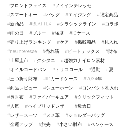
フロントフェイス
ノイインテレッセ
スマートキー
バッグ
エイジング
限定商品
新商品
BEATTEX
クラシックライン
コラボ
雨の日
ブルー
強度
IDケース
売り上げランキング
ケア
掲載商品
札入れ
neuinteresse
売れ筋
ビートテックス
財布
土屋圭市
クシタニ
超強力ナイロン素材
オイルコードバン
トリコロール
通勤
夏
三つ折り財布
IDカードケース
2024年
商品レビュー
シューホーン
コンパクト札入れ
長財布
ファイバーキュア
クリックフィット
人気
ハイブリッドレザー
母倉日
レザースーツ
ヌメ革
ショルダーバッグ
金運アップ
旅先
小さい財布
ペンケース