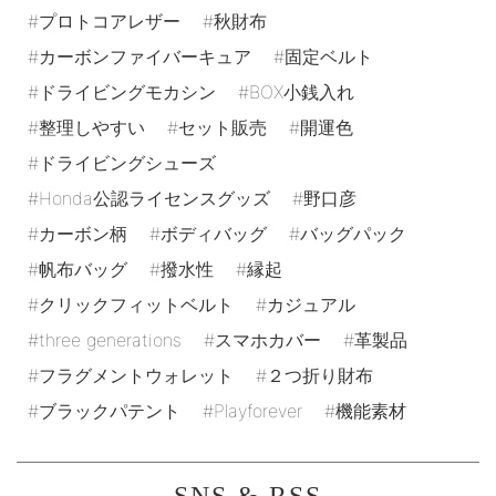
プロトコアレザー
秋財布
カーボンファイバーキュア
固定ベルト
ドライビングモカシン
BOX小銭入れ
整理しやすい
セット販売
開運色
ドライビングシューズ
Honda公認ライセンスグッズ
野口彦
カーボン柄
ボディバッグ
バッグパック
帆布バッグ
撥水性
縁起
クリックフィットベルト
カジュアル
three generations
スマホカバー
革製品
フラグメントウォレット
２つ折り財布
ブラックパテント
Playforever
機能素材