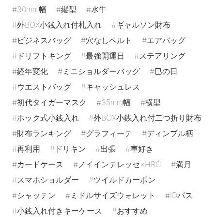
30mm幅
縦型
水牛
外BOX小銭入れ付札入れ
ギャルソン財布
ビジネスバッグ
穴なしベルト
エアバッグ
ドリフトキング
最強開運日
ステアリング
経年変化
ミニショルダーバッグ
巳の日
ウエストバッグ
キャッシュレス
初代タイガーマスク
35mm幅
横型
ホック式小銭入れ
外BOX小銭入れ付二つ折り財布
財布ランキング
グラフィーテ
ディンプル柄
再利用
ドリキン
出張
車好き
カードケース
ノイインテレッセ×HRC
満月
スマホショルダー
ツイルドカーボン
シャッテン
ミドルサイズウォレット
IDパス
小銭入れ付きキーケース
おすすめ