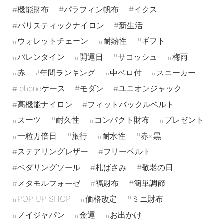
機能財布
パラフィン帆布
イクス
バリスティックナイロン
新生活
ウォレットチェーン
耐熱性
ギフト
バレンタイン
開運日
サコッシュ
梅雨
赤
年間ランキング
中ベロ付
スニーカー
iphoneケース
モダン
ユニオンジャック
高機能ナイロン
フィットバックルベルト
スーツ
耐久性
コンパクト財布
プレゼント
一粒万倍日
旅行
耐水性
赤×黒
ステアリングレザー
フリーベルト
ペダリングソール
札ばさみ
敬老の日
メタモルフォーゼ
福財布
簡単調節
POP UP SHOP
価格改定
ミニ財布
ノイジャパン
金運
お出かけ