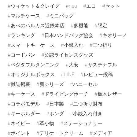
ウィケット＆クレイグ
neu
エコ
セット
マルチケース
ミニバッグ
あべのハルカス近鉄本店
多機能
限定
ランキング
日本ハンドバッグ協会
キオリーノ
スマートキーケース
小銭入れ
三つ折り
コードバン
公認ライセンスグッズ
ベジタブルタンニング
大安
サステナブル
オリジナルボックス
LINE
レビュー投稿
雑誌掲載
新シリーズ
ハニーセル
キーケース
ドライビングポーチ
栃木レザー
コラボモデル
日本製
二つ折り財布
キーホルダー
ホンダ
小銭入れ付き
ネイビー
革小物
ステーショナリー
ポイント
デリケートクリーム
メディア