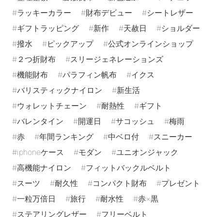
ラッキーカラー
財布デビュー
シートレザー
ギフトラッピング
新作
天赦日
ショルダー
撥水
ピックアップ
公式オンラインショップ
２つ折財布
スリージェネレーションズ
機能財布
パラフィン帆布
イクス
バリスティックナイロン
新生活
ウォレットチェーン
耐熱性
ギフト
バレンタイン
開運日
サコッシュ
梅雨
赤
年間ランキング
中ベロ付
スニーカー
iphoneケース
モダン
ユニオンジャック
高機能ナイロン
フィットバックルベルト
スーツ
耐久性
コンパクト財布
プレゼント
一粒万倍日
旅行
耐水性
赤×黒
ステアリングレザー
フリーベルト