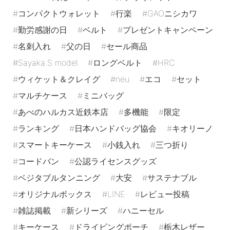
コンパクトウォレット
行楽
GAOニシカワ
勤労感謝の日
ベルト
プレゼントキャンペーン
名刺入れ
父の日
セール商品
Sayaka.S model
ロングベルト
HRC
ウィケット＆クレイグ
neu
エコ
セット
マルチケース
ミニバッグ
あべのハルカス近鉄本店
多機能
限定
ランキング
日本ハンドバッグ協会
キオリーノ
スマートキーケース
小銭入れ
三つ折り
コードバン
公認ライセンスグッズ
ベジタブルタンニング
大安
サステナブル
オリジナルボックス
LINE
レビュー投稿
雑誌掲載
新シリーズ
ハニーセル
キーケース
ドライビングポーチ
栃木レザー