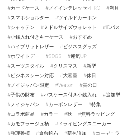
カードケース
ノイインテレッセ×HRC
満月
スマホショルダー
ツイルドカーボン
シャッテン
ミドルサイズウォレット
IDパス
小銭入れ付きキーケース
おすすめ
ハイブリットレザー
ビジネスグッズ
ホワイトデー
SDGS
運気UP
スーツスタイル
クリスマス
新型
ビジネスシーン対応
大容量
休日
ノイジャパン限定
Veaton
寅の日
子供の財布
パスケース付き小銭入れ
追加型
ノイジャパン
カーボンレザー
特集
コラボ商品
カラー
秋
無料ラッピング
カモフラージュ柄
ドライビングスニーカー
整理整頓
倉敷帆布
新色追加
コーデュラ