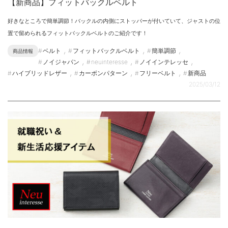
【新商品】フィットバックルベルト
好きなところで簡単調節！バックルの内側にストッパーが付いていて、ジャストの位
置で留められるフィットバックルベルトのご紹介です！
,
,
,
ベルト
フィットバックルベルト
簡単調節
商品情報
,
,
,
ノイジャパン
neuinteresse
ノイインテレッセ
,
,
,
ハイブリッドレザー
カーボンパターン
フリーベルト
新商品
2025/03/12