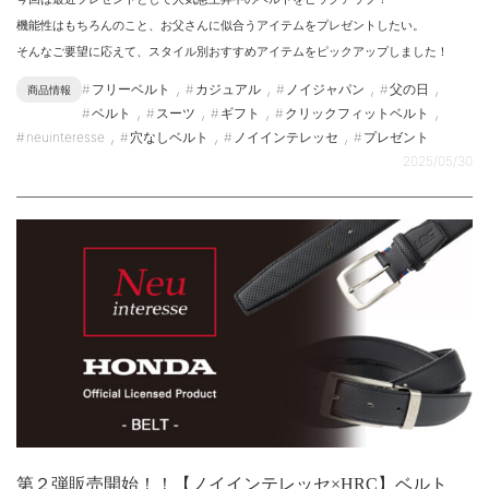
機能性はもちろんのこと、お父さんに似合うアイテムをプレゼントしたい。
そんなご要望に応えて、スタイル別おすすめアイテムをピックアップしました！
,
,
,
,
フリーベルト
カジュアル
ノイジャパン
父の日
商品情報
,
,
,
,
ベルト
スーツ
ギフト
クリックフィットベルト
,
,
,
neuinteresse
穴なしベルト
ノイインテレッセ
プレゼント
2025/05/30
第２弾販売開始！！【ノイインテレッセ×HRC】ベルト