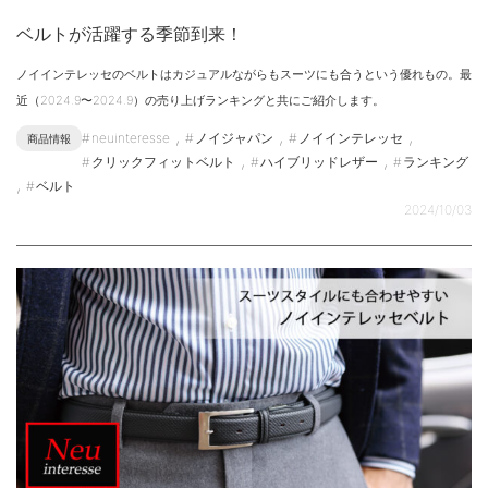
ベルトが活躍する季節到来！
ノイインテレッセのベルトはカジュアルながらもスーツにも合うという優れもの。最
近（2024.9〜2024.9）の売り上げランキングと共にご紹介します。
,
,
,
neuinteresse
ノイジャパン
ノイインテレッセ
商品情報
,
,
クリックフィットベルト
ハイブリッドレザー
ランキング
,
ベルト
2024/10/03