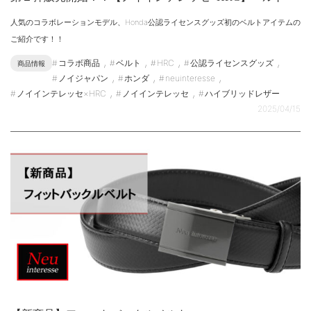
人気のコラボレーションモデル、Honda公認ライセンスグッズ初のベルトアイテムの
ご紹介です！！
,
,
,
,
コラボ商品
ベルト
HRC
公認ライセンスグッズ
商品情報
,
,
,
ノイジャパン
ホンダ
neuinteresse
,
,
ノイインテレッセ×HRC
ノイインテレッセ
ハイブリッドレザー
2025/04/15