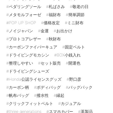
ペダリングソール
札ばさみ
敬老の日
メタモルフォーゼ
福財布
簡単調節
POP UP SHOP
価格改定
ミニ財布
ノイジャパン
金運
お出かけ
プロトコアレザー
秋財布
カーボンファイバーキュア
固定ベルト
ドライビングモカシン
BOX小銭入れ
整理しやすい
セット販売
開運色
ドライビングシューズ
Honda公認ライセンスグッズ
野口彦
カーボン柄
ボディバッグ
バッグパック
帆布バッグ
撥水性
縁起
クリックフィットベルト
カジュアル
three generations
スマホカバー
革製品