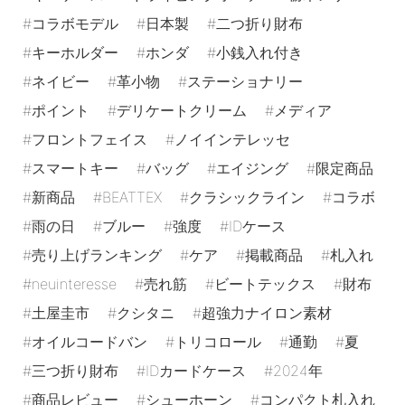
コラボモデル
日本製
二つ折り財布
キーホルダー
ホンダ
小銭入れ付き
ネイビー
革小物
ステーショナリー
ポイント
デリケートクリーム
メディア
フロントフェイス
ノイインテレッセ
スマートキー
バッグ
エイジング
限定商品
新商品
BEATTEX
クラシックライン
コラボ
雨の日
ブルー
強度
IDケース
売り上げランキング
ケア
掲載商品
札入れ
neuinteresse
売れ筋
ビートテックス
財布
土屋圭市
クシタニ
超強力ナイロン素材
オイルコードバン
トリコロール
通勤
夏
三つ折り財布
IDカードケース
2024年
商品レビュー
シューホーン
コンパクト札入れ