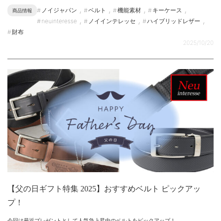
,
,
,
,
ノイジャパン
ベルト
機能素材
キーケース
商品情報
,
,
,
neuinteresse
ノイインテレッセ
ハイブリッドレザー
財布
2025/10/20
【父の日ギフト特集 2025】おすすめベルト ピックアッ
プ！
今回は最近プレゼントとして人気急上昇中のベルトをピックアップ！