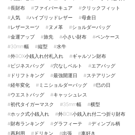
長財布
ファイバーキュア
クリックフィット
人気
ハイブリッドレザー
母倉日
レザースーツ
ヌメ革
ショルダーバッグ
金運アップ
旅先
小さい財布
ペンケース
30mm幅
縦型
水牛
外BOX小銭入れ付札入れ
ギャルソン財布
ビジネスバッグ
穴なしベルト
エアバッグ
ドリフトキング
最強開運日
ステアリング
経年変化
ミニショルダーバッグ
巳の日
ウエストバッグ
キャッシュレス
初代タイガーマスク
35mm幅
横型
ホック式小銭入れ
外BOX小銭入れ付二つ折り財布
財布ランキング
グラフィーテ
ディンプル柄
再利用
ドリキン
出張
車好き