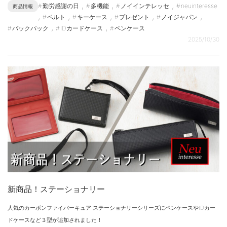
,
,
,
勤労感謝の日
多機能
ノイインテレッセ
neuinteresse
商品情報
,
,
,
,
,
ベルト
キーケース
プレゼント
ノイジャパン
,
,
バックパック
IDカードケース
ペンケース
2025/10/30
新商品！ステーショナリー
人気のカーボンファイバーキュア ステーショナリーシリーズにペンケースやIDカー
ドケースなど３型が追加されました！