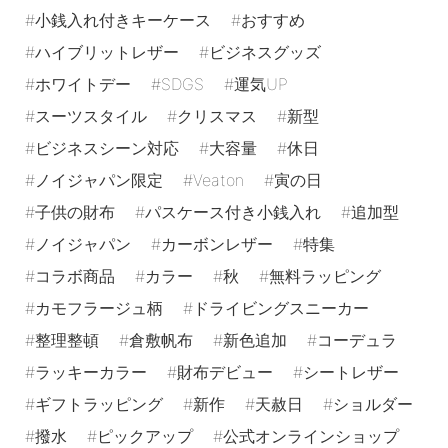
小銭入れ付きキーケース
おすすめ
ハイブリットレザー
ビジネスグッズ
ホワイトデー
SDGS
運気UP
スーツスタイル
クリスマス
新型
ビジネスシーン対応
大容量
休日
ノイジャパン限定
Veaton
寅の日
子供の財布
パスケース付き小銭入れ
追加型
ノイジャパン
カーボンレザー
特集
コラボ商品
カラー
秋
無料ラッピング
カモフラージュ柄
ドライビングスニーカー
整理整頓
倉敷帆布
新色追加
コーデュラ
ラッキーカラー
財布デビュー
シートレザー
ギフトラッピング
新作
天赦日
ショルダー
撥水
ピックアップ
公式オンラインショップ