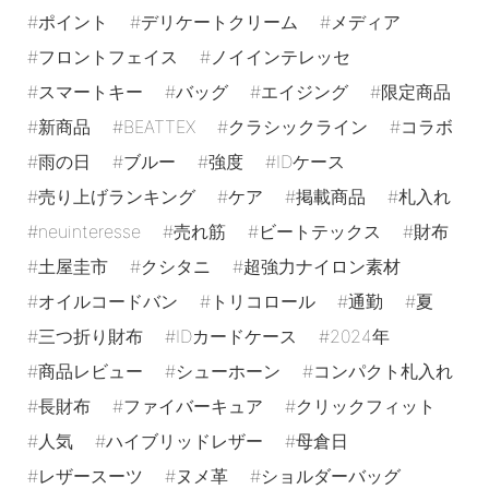
ポイント
デリケートクリーム
メディア
フロントフェイス
ノイインテレッセ
スマートキー
バッグ
エイジング
限定商品
新商品
BEATTEX
クラシックライン
コラボ
雨の日
ブルー
強度
IDケース
売り上げランキング
ケア
掲載商品
札入れ
neuinteresse
売れ筋
ビートテックス
財布
土屋圭市
クシタニ
超強力ナイロン素材
オイルコードバン
トリコロール
通勤
夏
三つ折り財布
IDカードケース
2024年
商品レビュー
シューホーン
コンパクト札入れ
長財布
ファイバーキュア
クリックフィット
人気
ハイブリッドレザー
母倉日
レザースーツ
ヌメ革
ショルダーバッグ