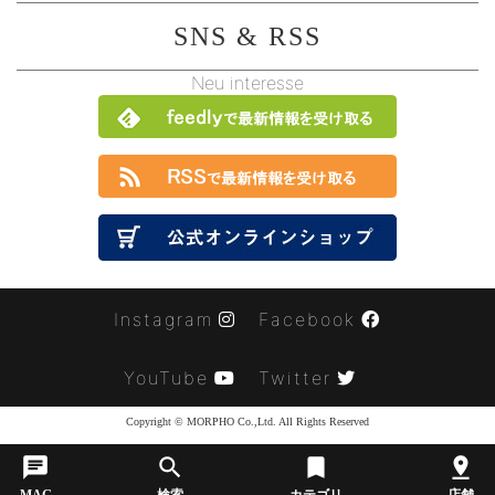
SNS & RSS
Neu interesse
Instagram
Facebook
YouTube
Twitter
Copyright © MORPHO Co.,Ltd. All Rights Reserved
chat
search
turned_in
pin_drop
MAG
検索
カテゴリ
店舗