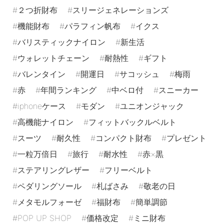
２つ折財布
スリージェネレーションズ
機能財布
パラフィン帆布
イクス
バリスティックナイロン
新生活
ウォレットチェーン
耐熱性
ギフト
バレンタイン
開運日
サコッシュ
梅雨
赤
年間ランキング
中ベロ付
スニーカー
iphoneケース
モダン
ユニオンジャック
高機能ナイロン
フィットバックルベルト
スーツ
耐久性
コンパクト財布
プレゼント
一粒万倍日
旅行
耐水性
赤×黒
ステアリングレザー
フリーベルト
ペダリングソール
札ばさみ
敬老の日
メタモルフォーゼ
福財布
簡単調節
POP UP SHOP
価格改定
ミニ財布