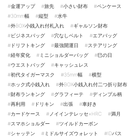
金運アップ
旅先
小さい財布
ペンケース
30mm幅
縦型
水牛
外BOX小銭入れ付札入れ
ギャルソン財布
ビジネスバッグ
穴なしベルト
エアバッグ
ドリフトキング
最強開運日
ステアリング
経年変化
ミニショルダーバッグ
巳の日
ウエストバッグ
キャッシュレス
初代タイガーマスク
35mm幅
横型
ホック式小銭入れ
外BOX小銭入れ付二つ折り財布
財布ランキング
グラフィーテ
ディンプル柄
再利用
ドリキン
出張
車好き
カードケース
ノイインテレッセ×HRC
満月
スマホショルダー
ツイルドカーボン
シャッテン
ミドルサイズウォレット
IDパス