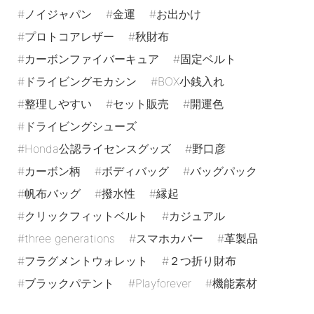
ノイジャパン
金運
お出かけ
プロトコアレザー
秋財布
カーボンファイバーキュア
固定ベルト
ドライビングモカシン
BOX小銭入れ
整理しやすい
セット販売
開運色
ドライビングシューズ
Honda公認ライセンスグッズ
野口彦
カーボン柄
ボディバッグ
バッグパック
帆布バッグ
撥水性
縁起
クリックフィットベルト
カジュアル
three generations
スマホカバー
革製品
フラグメントウォレット
２つ折り財布
ブラックパテント
Playforever
機能素材