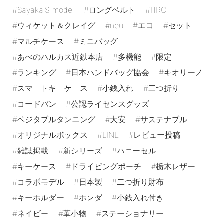
Sayaka.S model
ロングベルト
HRC
ウィケット＆クレイグ
neu
エコ
セット
マルチケース
ミニバッグ
あべのハルカス近鉄本店
多機能
限定
ランキング
日本ハンドバッグ協会
キオリーノ
スマートキーケース
小銭入れ
三つ折り
コードバン
公認ライセンスグッズ
ベジタブルタンニング
大安
サステナブル
オリジナルボックス
LINE
レビュー投稿
雑誌掲載
新シリーズ
ハニーセル
キーケース
ドライビングポーチ
栃木レザー
コラボモデル
日本製
二つ折り財布
キーホルダー
ホンダ
小銭入れ付き
ネイビー
革小物
ステーショナリー