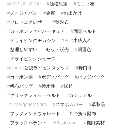
POP UP SHOP
価格改定
ミニ財布
ノイジャパン
金運
お出かけ
プロトコアレザー
秋財布
カーボンファイバーキュア
固定ベルト
ドライビングモカシン
BOX小銭入れ
整理しやすい
セット販売
開運色
ドライビングシューズ
Honda公認ライセンスグッズ
野口彦
カーボン柄
ボディバッグ
バッグパック
帆布バッグ
撥水性
縁起
クリックフィットベルト
カジュアル
three generations
スマホカバー
革製品
フラグメントウォレット
２つ折り財布
ブラックパテント
Playforever
機能素材