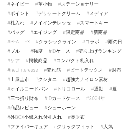
ネイビー
革小物
ステーショナリー
ポイント
デリケートクリーム
メディア
札入れ
ノイインテレッセ
スマートキー
バッグ
エイジング
限定商品
新商品
BEATTEX
クラシックライン
コラボ
雨の日
ブルー
強度
IDケース
売り上げランキング
ケア
掲載商品
コンパクト札入れ
neuinteresse
売れ筋
ビートテックス
財布
土屋圭市
クシタニ
超強力ナイロン素材
オイルコードバン
トリコロール
通勤
夏
三つ折り財布
IDカードケース
2024年
商品レビュー
シューホーン
外BOX小銭入れ付札入れ
長財布
ファイバーキュア
クリックフィット
人気