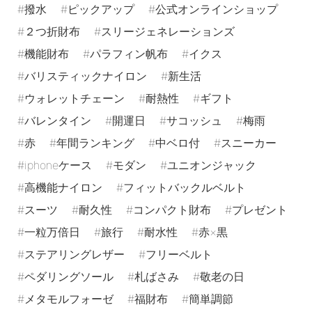
撥水
ピックアップ
公式オンラインショップ
２つ折財布
スリージェネレーションズ
機能財布
パラフィン帆布
イクス
バリスティックナイロン
新生活
ウォレットチェーン
耐熱性
ギフト
バレンタイン
開運日
サコッシュ
梅雨
赤
年間ランキング
中ベロ付
スニーカー
iphoneケース
モダン
ユニオンジャック
高機能ナイロン
フィットバックルベルト
スーツ
耐久性
コンパクト財布
プレゼント
一粒万倍日
旅行
耐水性
赤×黒
ステアリングレザー
フリーベルト
ペダリングソール
札ばさみ
敬老の日
メタモルフォーゼ
福財布
簡単調節