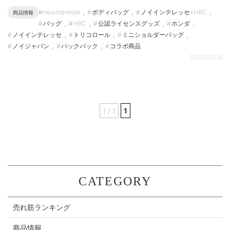
,
,
,
neuinteresse
ボディバッグ
ノイインテレッセ×HRC
商品情報
,
,
,
,
バッグ
HRC
公認ライセンスグッズ
ホンダ
,
,
,
ノイインテレッセ
トリコロール
ミニショルダーバッグ
,
,
ノイジャパン
バックパック
コラボ商品
2024/04/04
1 / 1
1
CATEGORY
売れ筋ランキング
商品情報