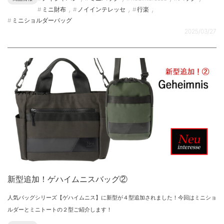
,
,
,
ミニ財布
ノイインテレッセ
行楽
ミニショルダーバッグ
2025/03/27
新型追加！ゲハイムニスバッグ②
人気バッグシリーズ【ゲハイムニス】に新型が４型追加されました！今回はミニショ
ルダーとミニトートの２型ご紹介します！