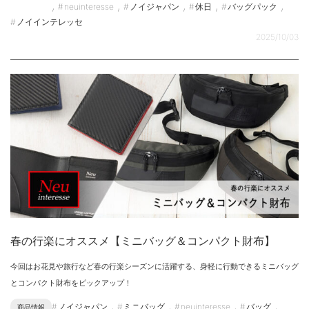
,
,
,
,
,
neuinteresse
ノイジャパン
休日
バッグパック
ノイインテレッセ
2025/10/03
春の行楽にオススメ【ミニバッグ＆コンパクト財布】
今回はお花見や旅行など春の行楽シーズンに活躍する、身軽に行動できるミニバッグ
とコンパクト財布をピックアップ！
,
,
,
,
ノイジャパン
ミニバッグ
neuinteresse
バッグ
商品情報