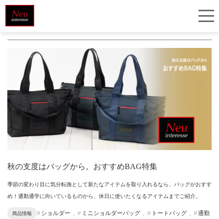
＃ ミニショルダーバッグ
秋の支度はバッグから。おすすめBAG特集
季節の変わり目に気分転換として新たなアイテムを取り入れるなら、バッグがおすす
め！通勤通学に向いているものから、休日に使いたくなるアイテムまでご紹介。
,
,
,
ショルダー
ミニショルダーバッグ
トートバッグ
通勤
商品情報