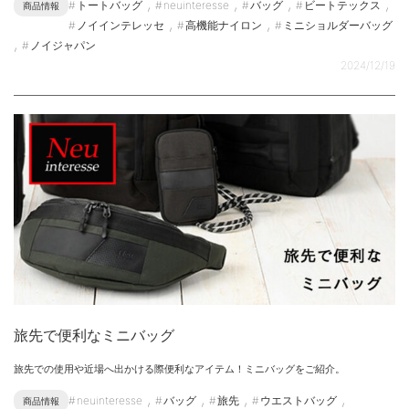
,
,
,
,
トートバッグ
neuinteresse
バッグ
ビートテックス
商品情報
,
,
ノイインテレッセ
高機能ナイロン
ミニショルダーバッグ
,
ノイジャパン
2024/12/19
旅先で便利なミニバッグ
旅先での使用や近場へ出かける際便利なアイテム！ミニバッグをご紹介。
,
,
,
,
neuinteresse
バッグ
旅先
ウエストバッグ
商品情報