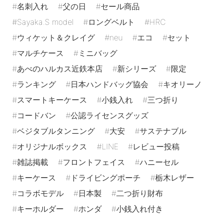
名刺入れ
父の日
セール商品
Sayaka.S model
ロングベルト
HRC
ウィケット＆クレイグ
neu
エコ
セット
マルチケース
ミニバッグ
あべのハルカス近鉄本店
新シリーズ
限定
ランキング
日本ハンドバッグ協会
キオリーノ
スマートキーケース
小銭入れ
三つ折り
コードバン
公認ライセンスグッズ
ベジタブルタンニング
大安
サステナブル
オリジナルボックス
LINE
レビュー投稿
雑誌掲載
フロントフェイス
ハニーセル
キーケース
ドライビングポーチ
栃木レザー
コラボモデル
日本製
二つ折り財布
キーホルダー
ホンダ
小銭入れ付き