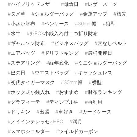
ハイブリッドレザー
母倉日
レザースーツ
ヌメ革
ショルダーバッグ
金運アップ
旅先
小さい財布
ペンケース
30mm幅
縦型
水牛
外BOX小銭入れ付二つ折り財布
ギャルソン財布
ビジネスバッグ
穴なしベルト
エアバッグ
ドリフトキング
最強開運日
ステアリング
経年変化
ミニショルダーバッグ
巳の日
ウエストバッグ
キャッシュレス
初代タイガーマスク
35mm幅
横型
ホック式小銭入れ
おすすめ
財布ランキング
グラフィーテ
ディンプル柄
再利用
ドリキン
出張
車好き
カードケース
ノイインテレッセ×HRC
満月
スマホショルダー
ツイルドカーボン