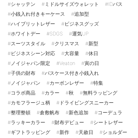
シャッテン
ミドルサイズウォレット
IDパス
小銭入れ付きキーケース
追加型
ハイブリットレザー
ビジネスグッズ
ホワイトデー
SDGS
運気UP
スーツスタイル
クリスマス
新型
ビジネスシーン対応
大容量
休日
ノイジャパン限定
Veaton
寅の日
子供の財布
パスケース付き小銭入れ
ノイジャパン
カーボンレザー
特集
コラボ商品
カラー
秋
無料ラッピング
カモフラージュ柄
ドライビングスニーカー
整理整頓
倉敷帆布
新色追加
コーデュラ
ラッキーカラー
財布デビュー
シートレザー
ギフトラッピング
新作
天赦日
ショルダー