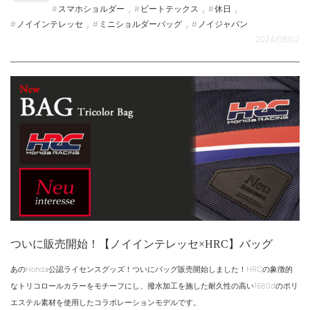
,
,
,
スマホショルダー
ビートテックス
休日
,
,
ノイインテレッセ
ミニショルダーバッグ
ノイジャパン
2024/08/02
ついに販売開始！【ノイインテレッセ×HRC】バッグ
あのHonda公認ライセンスグッズ！ついにバッグ販売開始しました！HRCの象徴的
なトリコロールカラーをモチーフにし、撥水加工を施した耐久性の高い1680dのポリ
エステル素材を使用したコラボレーションモデルです。