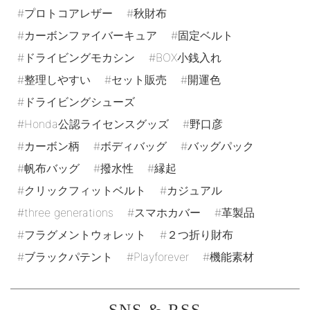
プロトコアレザー
秋財布
カーボンファイバーキュア
固定ベルト
ドライビングモカシン
BOX小銭入れ
整理しやすい
セット販売
開運色
ドライビングシューズ
Honda公認ライセンスグッズ
野口彦
カーボン柄
ボディバッグ
バッグパック
帆布バッグ
撥水性
縁起
クリックフィットベルト
カジュアル
three generations
スマホカバー
革製品
フラグメントウォレット
２つ折り財布
ブラックパテント
Playforever
機能素材