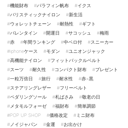
機能財布
パラフィン帆布
イクス
バリスティックナイロン
新生活
ウォレットチェーン
耐熱性
ギフト
バレンタイン
開運日
サコッシュ
梅雨
赤
年間ランキング
中ベロ付
スニーカー
iphoneケース
モダン
ユニオンジャック
高機能ナイロン
フィットバックルベルト
スーツ
耐久性
コンパクト財布
プレゼント
一粒万倍日
旅行
耐水性
赤×黒
ステアリングレザー
フリーベルト
ペダリングソール
札ばさみ
敬老の日
メタモルフォーゼ
福財布
簡単調節
POP UP SHOP
価格改定
ミニ財布
ノイジャパン
金運
お出かけ