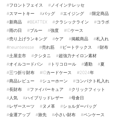
フロントフェイス
ノイインテレッセ
スマートキー
バッグ
エイジング
限定商品
新商品
BEATTEX
クラシックライン
コラボ
雨の日
ブルー
強度
IDケース
売り上げランキング
ケア
掲載商品
札入れ
neuinteresse
売れ筋
ビートテックス
財布
土屋圭市
クシタニ
超強力ナイロン素材
オイルコードバン
トリコロール
通勤
夏
三つ折り財布
IDカードケース
2024年
商品レビュー
シューホーン
コンパクト札入れ
長財布
ファイバーキュア
クリックフィット
人気
ハイブリッドレザー
母倉日
レザースーツ
ヌメ革
ショルダーバッグ
金運アップ
旅先
小さい財布
ペンケース