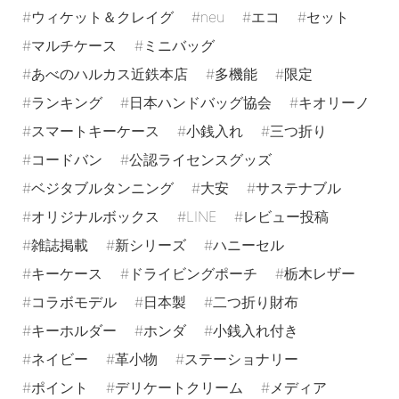
ウィケット＆クレイグ
neu
エコ
セット
マルチケース
ミニバッグ
あべのハルカス近鉄本店
多機能
限定
ランキング
日本ハンドバッグ協会
キオリーノ
スマートキーケース
小銭入れ
三つ折り
コードバン
公認ライセンスグッズ
ベジタブルタンニング
大安
サステナブル
オリジナルボックス
LINE
レビュー投稿
雑誌掲載
新シリーズ
ハニーセル
キーケース
ドライビングポーチ
栃木レザー
コラボモデル
日本製
二つ折り財布
キーホルダー
ホンダ
小銭入れ付き
ネイビー
革小物
ステーショナリー
ポイント
デリケートクリーム
メディア