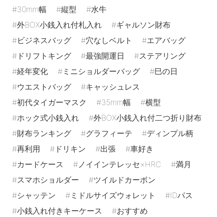
30mm幅
縦型
水牛
外BOX小銭入れ付札入れ
ギャルソン財布
ビジネスバッグ
穴なしベルト
エアバッグ
ドリフトキング
最強開運日
ステアリング
経年変化
ミニショルダーバッグ
巳の日
ウエストバッグ
キャッシュレス
初代タイガーマスク
35mm幅
横型
ホック式小銭入れ
外BOX小銭入れ付二つ折り財布
財布ランキング
グラフィーテ
ディンプル柄
再利用
ドリキン
出張
車好き
カードケース
ノイインテレッセ×HRC
満月
スマホショルダー
ツイルドカーボン
シャッテン
ミドルサイズウォレット
IDパス
小銭入れ付きキーケース
おすすめ