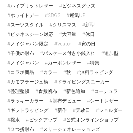
ハイブリットレザー
ビジネスグッズ
ホワイトデー
SDGS
運気UP
スーツスタイル
クリスマス
新型
ビジネスシーン対応
大容量
休日
ノイジャパン限定
Veaton
寅の日
子供の財布
パスケース付き小銭入れ
追加型
ノイジャパン
カーボンレザー
特集
コラボ商品
カラー
秋
無料ラッピング
カモフラージュ柄
ドライビングスニーカー
整理整頓
倉敷帆布
新色追加
コーデュラ
ラッキーカラー
財布デビュー
シートレザー
ギフトラッピング
新作
天赦日
ショルダー
撥水
ピックアップ
公式オンラインショップ
２つ折財布
スリージェネレーションズ